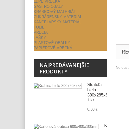
LDPE VRECKÁ
GASTRO OBALY
KRABICOVÝ MATERIÁL
CUKRÁRENSKÝ MATERIÁL
KANCELÁRSKY MATERIÁL
FÓLIE
VRECIA
TAŠKY
PLASTOVÉ OBÁLKY
PAPIEROVÉ VRECKÁ
RE
NAJPREDÁVANEJŠIE
No cust
PRODUKTY
Škatuľa
biela
390x295x85
1 ks
0,50 €
Kartónová