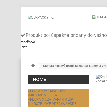
Produkt bol úspešne pridaný do vášho
Množstvo
Spolu
Škatuľa klopová hnedá 585x385x110mm 3-vrs
HOME
Zobrazi
CELOFÁNOVÝ MATERIÁL
VÁKUOVÉ VRECKÁ
VRECKÁ S UZATVÁRANÍM ZIP
MIKROTÉNOVÉ VRECKÁ / HDPE