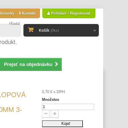
dmienky
Kontakt
Prihlásiť / Registrovať
Hľadať
Košík
(0ks)
rodukt.
Prejsť na objednávku
s DPH
0,70 €
LOPOVÁ
Množstvo
0MM 3-
Kúpiť