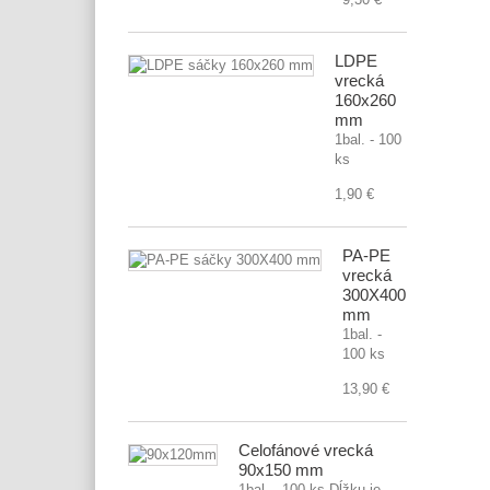
LDPE
vrecká
160x260
mm
1bal. - 100
ks
1,90 €
PA-PE
vrecká
300X400
mm
1bal. -
100 ks
13,90 €
Celofánové vrecká
90x150 mm
1bal. - 100 ks Dĺžku je