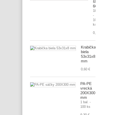
škatuľa
600x400x1
1bal.
-
10
ks
0,70 €
Krabička
biela
53x31x8
mm
0,60 €
PA-PE
vrecká
200X300
mm
1 bal. -
100 ks
9,30 €