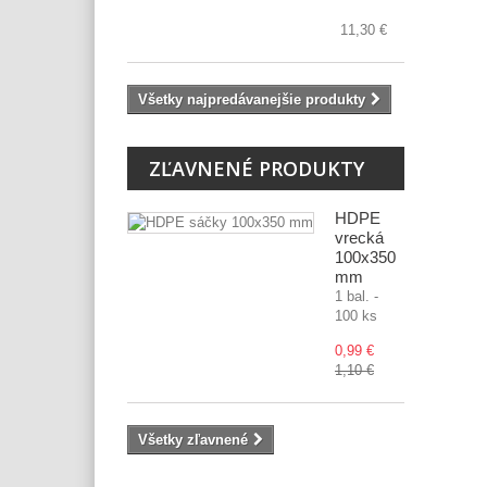
11,30 €
Všetky najpredávanejšie produkty
ZĽAVNENÉ PRODUKTY
HDPE
vrecká
100x350
mm
1 bal. -
100 ks
0,99 €
1,10 €
Všetky zľavnené