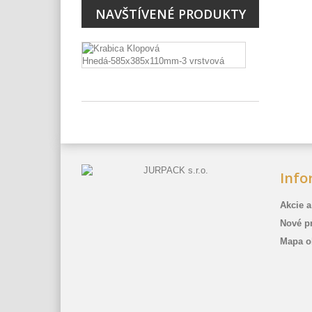
NAVŠTÍVENÉ PRODUKTY
Škatuľa
klopová
hnedá...
Info
Akcie a
Nové p
Mapa o