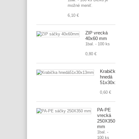
možné meniť.
6,10 €
ZIP vrecká
40x60 mm
1bal. - 100 ks
0,80 €
Krabička
hnedá
51x30x13mm
0,60 €
PA-PE
vrecká
250X350
mm
1bal. -
100 ks