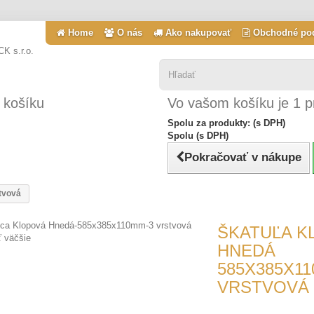
Home
O nás
Ako nakupovať
Obchodné po
 košíku
Vo vašom košíku je 1 p
Spolu za produkty: (s DPH)
Spolu (s DPH)
Pokračovať v nákupe
tvová
ŠKATUĽA K
ť väčšie
HNEDÁ
585X385X11
VRSTVOVÁ