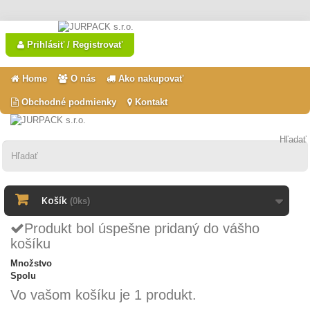
Prihlásiť / Registrovať
Home
O nás
Ako nakupovať
Obchodné podmienky
Kontakt
Hľadať
Košík
(0ks)
Produkt bol úspešne pridaný do vášho
košíku
Množstvo
Spolu
Vo vašom košíku je 1 produkt.