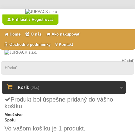
Prihlásiť / Registrovať
Home
O nás
Ako nakupovať
Obchodné podmienky
Kontakt
Hľadať
Košík
(0ks)
Produkt bol úspešne pridaný do vášho
košíku
Množstvo
Spolu
Vo vašom košíku je 1 produkt.