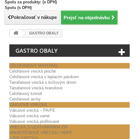
Spolu za produkty: (s DPH)
Spolu (s DPH)
Pokračovať v nákupe
Prejsť na objednávku
GASTRO OBALY
GASTRO OBALY
CELOFÁNOVÝ MATERIÁL
Celofánové vrecká ploché
Celofánové vrecká s lepiacim pásikom
Tatrafanové vrecká s krížovým dnom
Tatrafanové vrecká hranolové
Celofánový kornút
Celofánové archy
VÁKUOVÉ VRECKÁ
Vákuové vrecká – PA/PE
Vákuové vrecká varné
Vákuové vrecká profilované
VRECKÁ S UZATVÁRANÍM ZIP
MIKROTÉNOVÉ VRECKÁ / HDPE
LDPE VRECKÁ