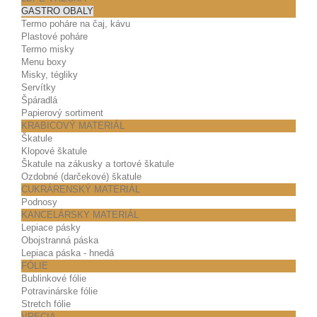
GASTRO OBALY
Termo poháre na čaj, kávu
Plastové poháre
Termo misky
Menu boxy
Misky, tégliky
Servítky
Špáradlá
Papierový sortiment
KRABICOVÝ MATERIÁL
Škatule
Klopové škatule
Škatule na zákusky a tortové škatule
Ozdobné (darčekové) škatule
CUKRÁRENSKÝ MATERIÁL
Podnosy
KANCELÁRSKY MATERIÁL
Lepiace pásky
Obojstranná páska
Lepiaca páska - hnedá
FÓLIE
Bublinkové fólie
Potravinárske fólie
Stretch fólie
VRECIA