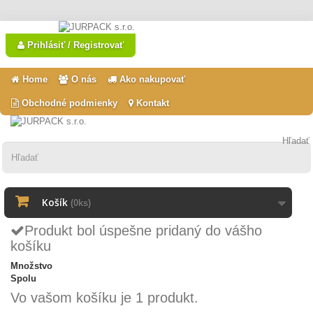
Prihlásiť / Registrovať
Home
O nás
Ako nakupovať
Obchodné podmienky
Kontakt
Hľadať
Košík
(0ks)
Produkt bol úspešne pridaný do vášho
košíku
Množstvo
Spolu
Vo vašom košíku je 1 produkt.