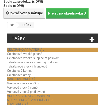
Spolu za produkty: (s DPH)
Spolu (s DPH)
Pokračovať v nákupe
Prejsť na objednávku
TAŠKY
TAŠKY
CELOFÁNOVÝ MATERIÁL
Celofánové vrecká ploché
Celofánové vrecká s lepiacim pásikom
Tatrafanové vrecká s krížovým dnom
Tatrafanové vrecká hranolové
Celofánový kornút
Celofánové archy
VÁKUOVÉ VRECKÁ
Vákuové vrecká – PA/PE
Vákuové vrecká varné
Vákuové vrecká profilované
VRECKÁ S UZATVÁRANÍM ZIP
MIKROTÉNOVÉ VRECKÁ / HDPE
LDPE VRECKÁ