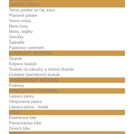
GASTRO OBALY
Termo poháre na čaj, kávu
Plastové poháre
Termo misky
Menu boxy
Misky, tégliky
Servítky
Špáradlá
Papierový sortiment
KRABICOVÝ MATERIÁL
Škatule
Klopové škatule
Škatule na zákusky a tortové škatule
Ozdobné (darčekové) škatule
CUKRÁRENSKÝ MATERIÁL
Podnosy
KANCELÁRSKY MATERIÁL
Lepiace pásky
Obojstranná páska
Lepiaca páska - hnedá
FÓLIE
Bublinkové fólie
Potravinárske fólie
Stretch fólie
VRECIA