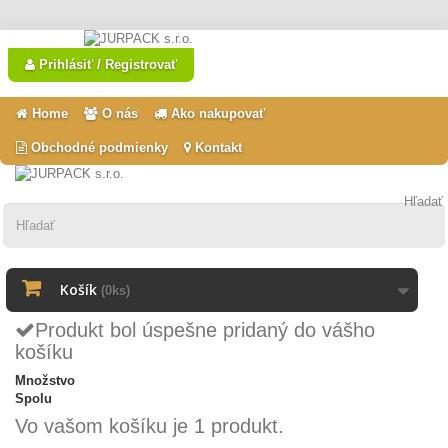
Prihlásiť / Registrovať
Home
O nás
Ako nakupovať
Obchodné podmienky
Kontakt
Hľadať
Košík
(0ks)
Produkt bol úspešne pridaný do vášho
košíku
Množstvo
Spolu
Vo vašom košíku je 1 produkt.