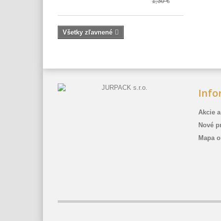
1,30 €
Všetky zľavnené
Info
Akcie a
Nové p
Mapa o