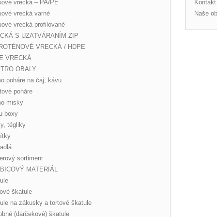
ové vrecká – PA/PE
Kontakt
ové vrecká varné
Naše o
ové vrecká profilované
CKÁ S UZATVÁRANÍM ZIP
ROTÉNOVÉ VRECKÁ / HDPE
E VRECKÁ
TRO OBALY
o poháre na čaj, kávu
tové poháre
mo misky
u boxy
y, tégliky
ítky
adlá
erový sortiment
BICOVÝ MATERIÁL
ule
ové škatule
ule na zákusky a tortové škatule
bné (darčekové) škatule