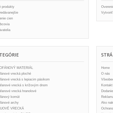
 produkty
Overeni
redávanejšie
Vytvori
enie cien
bcovia
vatelia
TEGÓRIE
STRÁ
OFÁNOVÝ MATERIÁL
Home
fánové vrecká ploché
O nás
fánové vrecká s lepiacim pásikom
Všeobe
afanové vrecká s krížovým dnom
Kontakt
afanové vrecká hranolové
Dodanie
fánový kornút
Reklam
fánové archy
Ako nak
UOVÉ VRECKÁ
Ochrana