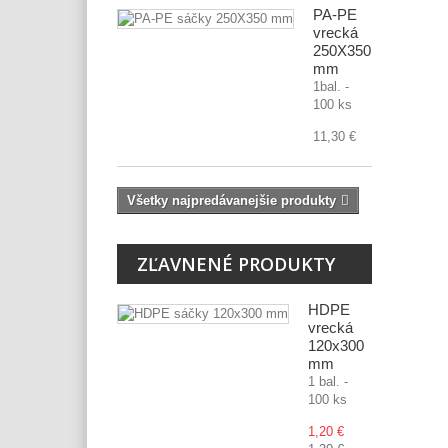
PA-PE
vrecká
250X350
mm
1bal. -
100 ks
11,30 €
Všetky najpredávanejšie produkty
ZĽAVNENÉ PRODUKTY
HDPE
vrecká
120x300
mm
1 bal. -
100 ks
1,20 €