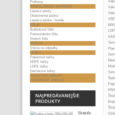
Váku
Podnosy
KANCELÁRSKY MATERIÁL
Váku
Lepiace pásky
Váku
Obojstranná páska
VRE
Lepiaca páska - hnedá
FÓLIE
MIK
Bublinkové fólie
LDP
Potravinárske fólie
GAS
Stretch fólie
Term
VRECIA
Vrecia na odpadky
Plas
TAŠKY
Ter
Papierové tašky
Men
HDPE tašky
Misk
LDPE tašky
Darčekové tašky
Serv
PLASTOVÉ OBÁLKY
Špár
PAPIEROVÉ VRECKÁ
Papi
KRA
NAJPREDÁVANEJŠIE
Škat
PRODUKTY
Klop
Škat
Škatuľa
Ozdo