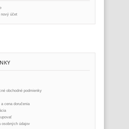
e
ť nový účet
NKY
cné obchodné podmienky
 a cena doručenia
ácia
upovať
 osobných údajov