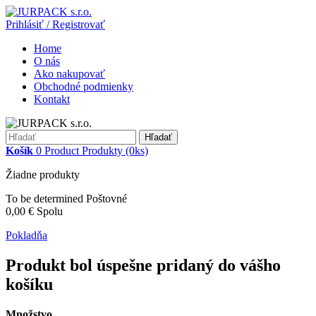
Prihlásiť / Registrovať
Home
O nás
Ako nakupovať
Obchodné podmienky
Kontakt
Hľadať
Košík
0
Product
Produkty
(0ks)
Žiadne produkty
To be determined
Poštovné
0,00 €
Spolu
Pokladňa
Produkt bol úspešne pridaný do vášho
košíku
Množstvo