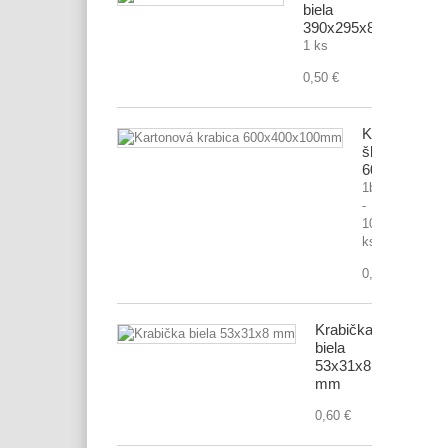
biela
390x295x85
1 ks
0,50 €
Kartónová
škatuľa
600x400x1
1bal.
-
10
ks
0,70 €
Krabička
biela
53x31x8
mm
0,60 €