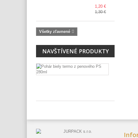
1,20 €
1,30 €
Všetky zľavnené
NAVŠTÍVENÉ PRODUKTY
Pohár
biely
termo
z...
1bal.-50ks
Info