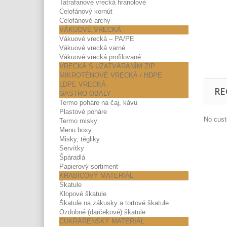
Tatrafanové vrecká hranolové
Celofánový kornút
Celofánové archy
VÁKUOVÉ VRECKÁ
Vákuové vrecká – PA/PE
Vákuové vrecká varné
Vákuové vrecká profilované
VRECKÁ S UZATVÁRANÍM ZIP
MIKROTÉNOVÉ VRECKÁ / HDPE
LDPE VRECKÁ
RE
GASTRO OBALY
Termo poháre na čaj, kávu
Plastové poháre
No cust
Termo misky
Menu boxy
Misky, tégliky
Servítky
Špáradlá
Papierový sortiment
KRABICOVÝ MATERIÁL
Škatule
Klopové škatule
Škatule na zákusky a tortové škatule
Ozdobné (darčekové) škatule
CUKRÁRENSKÝ MATERIÁL