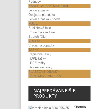
Podnosy
KANCELÁRSKY MATERIÁL
Lepiace pásky
Obojstranná páska
Lepiaca páska - hnedá
FÓLIE
Bublinkové fólie
Potravinárske fólie
Stretch fólie
VRECIA
Vrecia na odpadky
TAŠKY
Papierové tašky
HDPE tašky
LDPE tašky
Darčekové tašky
PLASTOVÉ OBÁLKY
PAPIEROVÉ VRECKÁ
NAJPREDÁVANEJŠIE
PRODUKTY
Škatuľa