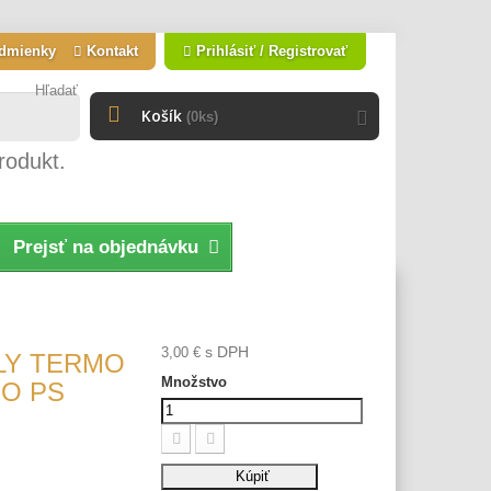
dmienky
Kontakt
Prihlásiť / Registrovať
Hľadať
Košík
(0ks)
rodukt.
Prejsť na objednávku
s DPH
3,00 €
LY TERMO
Množstvo
O PS
Kúpiť