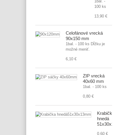
1bal. -
100 ks
13,90 €
Celofánové vrecká
90x150 mm
1bal. - 100 ks Dĺžku je
možné meniť.
6,10 €
ZIP vrecká
40x60 mm
1bal. - 100 ks
0,80 €
Krabička
hnedá
51x30x13mm
0,60 €