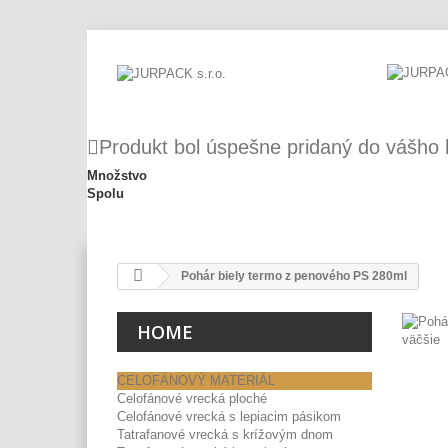
Produkt bol úspešne pridaný do vášho 
Množstvo
Spolu
Pohár biely termo z penového PS 280ml
HOME
väčšie
CELOFÁNOVÝ MATERIÁL
Celofánové vrecká ploché
Celofánové vrecká s lepiacim pásikom
Tatrafanové vrecká s krížovým dnom