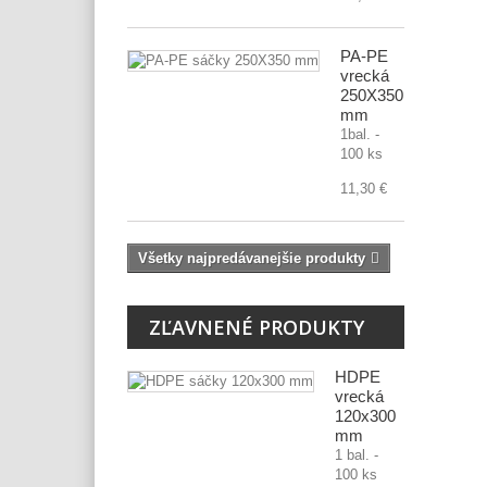
PA-PE
vrecká
250X350
mm
1bal. -
100 ks
11,30 €
Všetky najpredávanejšie produkty
ZĽAVNENÉ PRODUKTY
HDPE
vrecká
120x300
mm
1 bal. -
100 ks