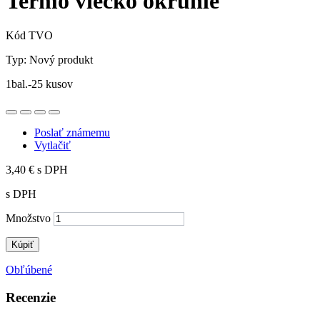
Termo viečko okrúhle
Kód
TVO
Typ:
Nový produkt
1bal.-25 kusov
Poslať známemu
Vytlačiť
3,40 €
s DPH
s DPH
Množstvo
Kúpiť
Obľúbené
Recenzie