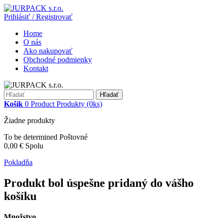
Prihlásiť / Registrovať
Home
O nás
Ako nakupovať
Obchodné podmienky
Kontakt
Hľadať
Košík
0
Product
Produkty
(0ks)
Žiadne produkty
To be determined
Poštovné
0,00 €
Spolu
Pokladňa
Produkt bol úspešne pridaný do vášho
košíku
Množstvo