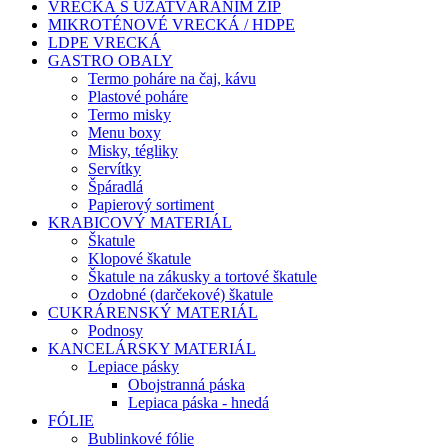
VRECKÁ S UZATVÁRANÍM ZIP
MIKROTÉNOVÉ VRECKÁ / HDPE
LDPE VRECKÁ
GASTRO OBALY
Termo poháre na čaj, kávu
Plastové poháre
Termo misky
Menu boxy
Misky, tégliky
Servítky
Špáradlá
Papierový sortiment
KRABICOVÝ MATERIÁL
Škatule
Klopové škatule
Škatule na zákusky a tortové škatule
Ozdobné (darčekové) škatule
CUKRÁRENSKÝ MATERIÁL
Podnosy
KANCELÁRSKY MATERIÁL
Lepiace pásky
Obojstranná páska
Lepiaca páska - hnedá
FÓLIE
Bublinkové fólie