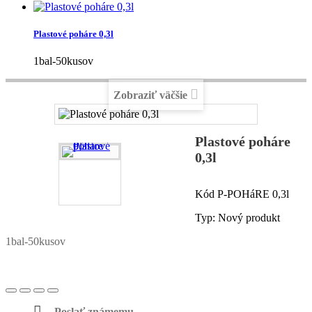
Plastové poháre 0,3l
1bal-50kusov
Zobraziť väčšie
Plastové poháre
0,3l
Kód
P-POHáRE 0,3l
Typ:
Nový produkt
1bal-50kusov
Poslať známemu