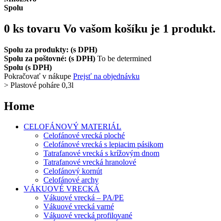
Spolu
0
ks tovaru
Vo vašom košíku je 1 produkt.
Spolu za produkty: (s DPH)
Spolu za poštovné: (s DPH)
To be determined
Spolu (s DPH)
Pokračovať v nákupe
Prejsť na objednávku
>
Plastové poháre 0,3l
Home
CELOFÁNOVÝ MATERIÁL
Celofánové vrecká ploché
Celofánové vrecká s lepiacim pásikom
Tatrafanové vrecká s krížovým dnom
Tatrafanové vrecká hranolové
Celofánový kornút
Celofánové archy
VÁKUOVÉ VRECKÁ
Vákuové vrecká – PA/PE
Vákuové vrecká varné
Vákuové vrecká profilované