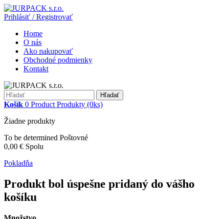
Prihlásiť / Registrovať
Home
O nás
Ako nakupovať
Obchodné podmienky
Kontakt
Hľadať
Košík
0
Product
Produkty
(0ks)
Žiadne produkty
To be determined
Poštovné
0,00 €
Spolu
Pokladňa
Produkt bol úspešne pridaný do vášho
košíku
Množstvo