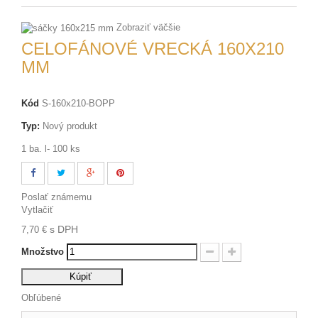
Zobraziť väčšie
CELOFÁNOVÉ VRECKÁ 160X210
MM
Kód
S-160x210-BOPP
Typ:
Nový produkt
1 ba. l- 100 ks
Poslať známemu
Vytlačiť
s DPH
7,70 €
Množstvo
Kúpiť
Obľúbené