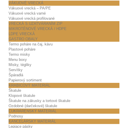
VÁKUOVÉ VRECKÁ
Vákuové vrecká – PA/PE
Vákuové vrecká varné
Vákuové vrecká profilované
VRECKÁ S UZATVÁRANÍM ZIP
MIKROTÉNOVÉ VRECKÁ / HDPE
LDPE VRECKÁ
GASTRO OBALY
Termo poháre na čaj, kávu
Plastové poháre
Termo misky
Menu boxy
Misky, tégliky
Servítky
Špáradlá
Papierový sortiment
KRABICOVÝ MATERIÁL
Škatule
Klopové škatule
Škatule na zákusky a tortové škatule
Ozdobné (darčekové) škatule
CUKRÁRENSKÝ MATERIÁL
Podnosy
KANCELÁRSKY MATERIÁL
Lepiace pásky