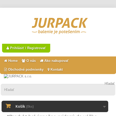
Prihlásiť / Registrovať
Home
O nás
Ako nakupovať
Obchodné podmienky
Kontakt
Hľadať
Košík
(0ks)