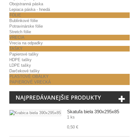
Obojstranná páska
Lepiaca páska - hnedá
FÓLIE
Bublinkové fólie
Potravinárske fólie
Stretch fólie
VRECIA
Vrecia na odpadky
TAŠKY
Papierové tašky
HDPE tašky
LDPE tašky
Darčekové tašky
PLASTOVÉ OBÁLKY
PAPIEROVÉ VRECKÁ
NAJPREDÁVANEJŠIE PRODUKTY
Škatuľa biela 390x295x85
1 ks
0,50 €