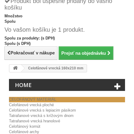
Produkt bol úspešne pridaný do vášho
košíku
Množstvo
Spolu
Vo vašom košíku je 1 produkt.
Spolu za produkty: (s DPH)
Spolu (s DPH)
Pokračovať v nákupe
Prejsť na objednávku
Celofánové vrecká 160x210 mm
HOME
CELOFÁNOVÝ MATERIÁL
Celofánové vrecká ploché
Celofánové vrecká s lepiacim pásikom
Tatrafanové vrecká s krížovým dnom
Tatrafanové vrecká hranolové
Celofánový kornút
Celofánové archy