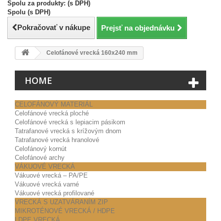
Spolu za produkty: (s DPH)
Spolu (s DPH)
Pokračovať v nákupe
Prejsť na objednávku
Celofánové vrecká 160x240 mm
HOME
CELOFÁNOVÝ MATERIÁL
Celofánové vrecká ploché
Celofánové vrecká s lepiacim pásikom
Tatrafanové vrecká s krížovým dnom
Tatrafanové vrecká hranolové
Celofánový kornút
Celofánové archy
VÁKUOVÉ VRECKÁ
Vákuové vrecká – PA/PE
Vákuové vrecká varné
Vákuové vrecká profilované
VRECKÁ S UZATVÁRANÍM ZIP
MIKROTÉNOVÉ VRECKÁ / HDPE
LDPE VRECKÁ