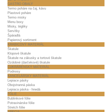
GASTRO OBALY
Termo poháre na čaj, kávu
Plastové poháre
Termo misky
Menu boxy
Misky, tégliky
Servítky
Špáradlá
Papierový sortiment
KRABICOVÝ MATERIÁL
Škatule
Klopové škatule
Škatule na zákusky a tortové škatule
Ozdobné (darčekové) škatule
CUKRÁRENSKÝ MATERIÁL
Podnosy
KANCELÁRSKY MATERIÁL
Lepiace pásky
Obojstranná páska
Lepiaca páska - hnedá
FÓLIE
Bublinkové fólie
Potravinárske fólie
Stretch fólie
VRECIA