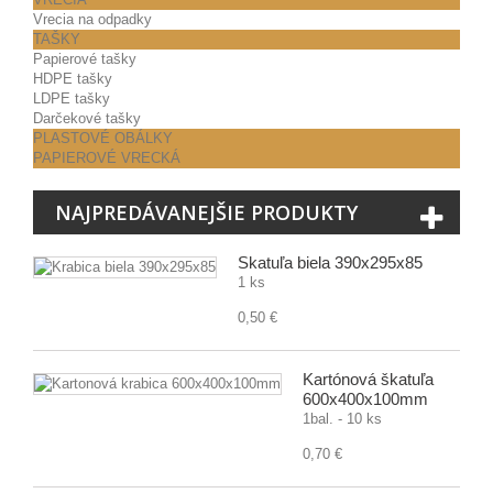
Vrecia na odpadky
TAŠKY
Papierové tašky
HDPE tašky
LDPE tašky
Darčekové tašky
PLASTOVÉ OBÁLKY
PAPIEROVÉ VRECKÁ
NAJPREDÁVANEJŠIE PRODUKTY
Škatuľa biela 390x295x85
1 ks
0,50 €
Kartónová škatuľa
600x400x100mm
1bal. - 10 ks
0,70 €