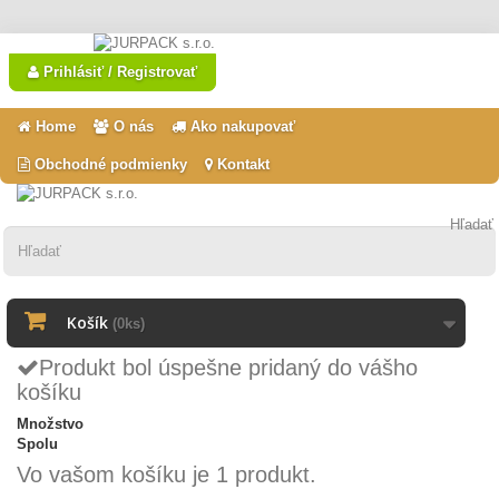
Prihlásiť / Registrovať
Home
O nás
Ako nakupovať
Obchodné podmienky
Kontakt
Hľadať
Košík
(0ks)
Produkt bol úspešne pridaný do vášho
košíku
Množstvo
Spolu
Vo vašom košíku je 1 produkt.