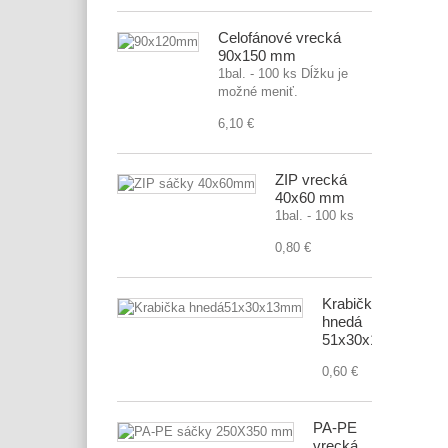
Celofánové vrecká
90x150 mm
1bal. - 100 ks Dĺžku je
možné meniť.
6,10 €
ZIP vrecká
40x60 mm
1bal. - 100 ks
0,80 €
Krabička
hnedá
51x30x13mm
0,60 €
PA-PE
vrecká