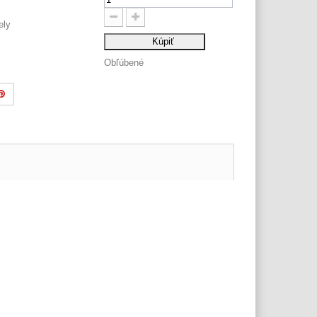
ely
Kúpiť
Obľúbené