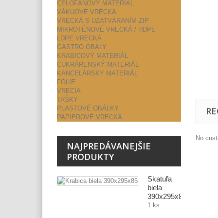
CELOFÁNOVÝ MATERIÁL
VÁKUOVÉ VRECKÁ
VRECKÁ S UZATVÁRANÍM ZIP
MIKROTÉNOVÉ VRECKÁ / HDPE
LDPE VRECKÁ
GASTRO OBALY
KRABICOVÝ MATERIÁL
CUKRÁRENSKÝ MATERIÁL
KANCELÁRSKY MATERIÁL
FÓLIE
VRECIA
TAŠKY
PLASTOVÉ OBÁLKY
RE
PAPIEROVÉ VRECKÁ
No cust
NAJPREDÁVANEJŠIE
PRODUKTY
Škatuľa
biela
390x295x85
1 ks