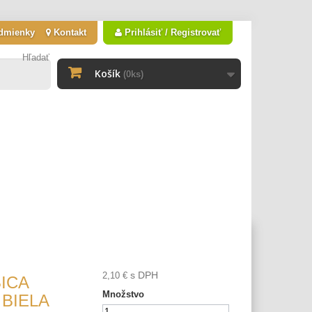
dmienky
Kontakt
Prihlásiť / Registrovať
Hľadať
Košík
(0ks)
s DPH
2,10 €
ICA
Množstvo
 BIELA