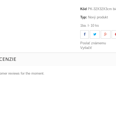
Kód
PK-32X32X3cm bi
Typ:
Nový produkt
1ba. l- 10 ks
Poslať známemu
Vytlačiť
CENZIE
omer reviews for the moment.