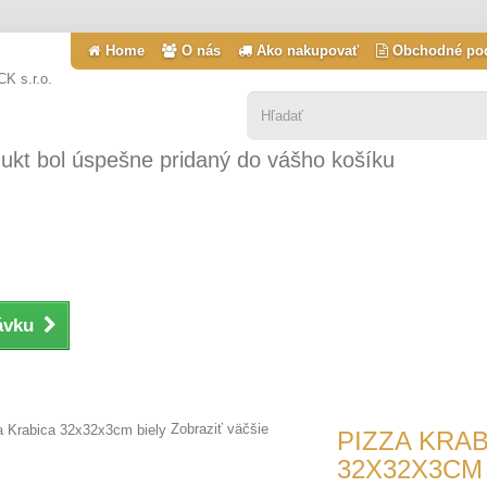
Home
O nás
Ako nakupovať
Obchodné po
ukt bol úspešne pridaný do vášho košíku
ávku
Zobraziť väčšie
PIZZA KRAB
32X32X3CM