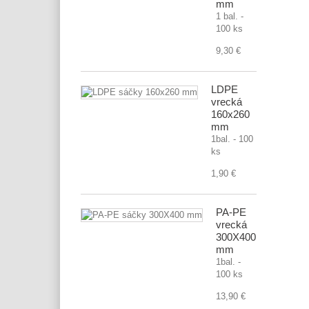
mm
1 bal. -
100 ks
9,30 €
LDPE
vrecká
160x260
mm
1bal. - 100
ks
1,90 €
PA-PE
vrecká
300X400
mm
1bal. -
100 ks
13,90 €