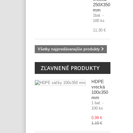
250X350
mm
1bal. -
100 ks
11,30 €
Všetky najpredávanejšie produkty
ZĽAVNENÉ PRODUKTY
HDPE
vrecká
100x350
mm
1 bal. -
100 ks
0,99 €
1,10 €