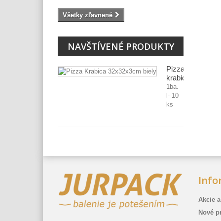
Všetky zľavnené
NAVŠTÍVENÉ PRODUKTY
Pizza
krabica...
1ba.
l- 10
ks
Info
Akcie a
Nové p