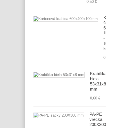
0,50 €
Kartónová
škatuľa
600x400x1
1bal.
-
10
ks
0,70 €
Krabička
biela
53x31x8
mm
0,60 €
PA-PE
vrecká
200X300