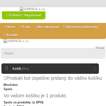
Prihlásiť / Registrovať
Home
O nás
Ako nakupovať
Obchodné podmienky
Kontakt
Hľadať
Košík
(0ks)
Produkt bol úspešne pridaný do vášho košíku
Množstvo
Spolu
Vo vašom košíku je 1 produkt.
Spolu za produkty: (s DPH)