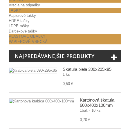
Vrecia na odpadky
TAŠKY
Papierové tašky
HDPE tašky
LDPE tašky
Darčekové tašky
PLASTOVÉ OBÁLKY
PAPIEROVÉ VRECKÁ
NAJPREDÁVANEJŠIE PRODUKTY
Škatuľa biela 390x295x85
1 ks
0,50 €
Kartónová škatuľa
600x400x100mm
1bal. - 10 ks
0,70 €