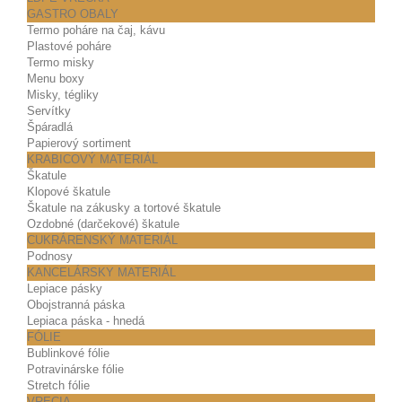
GASTRO OBALY
Termo poháre na čaj, kávu
Plastové poháre
Termo misky
Menu boxy
Misky, tégliky
Servítky
Špáradlá
Papierový sortiment
KRABICOVÝ MATERIÁL
Škatule
Klopové škatule
Škatule na zákusky a tortové škatule
Ozdobné (darčekové) škatule
CUKRÁRENSKÝ MATERIÁL
Podnosy
KANCELÁRSKY MATERIÁL
Lepiace pásky
Obojstranná páska
Lepiaca páska - hnedá
FÓLIE
Bublinkové fólie
Potravinárske fólie
Stretch fólie
VRECIA