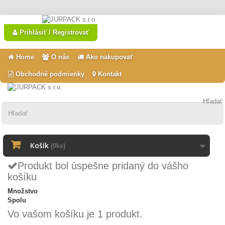
Prihlásiť / Registrovať
Home
O nás
Ako nakupovať
Obchodné podmienky
Kontakt
Hľadať
Košík
(0ks)
Produkt bol úspešne pridaný do vášho
košíku
Množstvo
Spolu
Vo vašom košíku je 1 produkt.