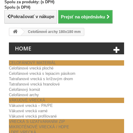
Spolu za produkty: (s DPH)
Spolu (s DPH)
Pokračovať v nákupe
Prejsť na objednávku
Celofánové archy 180x180 mm
HOME
CELOFÁNOVÝ MATERIÁL
Celofánové vrecká ploché
Celofánové vrecká s lepiacim pásikom
Tatrafanové vrecká s krížovým dnom
Tatrafanové vrecká hranolové
Celofánový kornút
Celofánové archy
VÁKUOVÉ VRECKÁ
Vákuové vrecká – PA/PE
Vákuové vrecká varné
Vákuové vrecká profilované
VRECKÁ S UZATVÁRANÍM ZIP
MIKROTÉNOVÉ VRECKÁ / HDPE
LDPE VRECKÁ