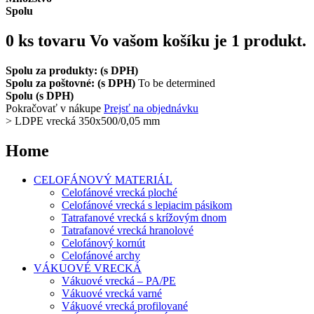
Spolu
0
ks tovaru
Vo vašom košíku je 1 produkt.
Spolu za produkty: (s DPH)
Spolu za poštovné: (s DPH)
To be determined
Spolu (s DPH)
Pokračovať v nákupe
Prejsť na objednávku
>
LDPE vrecká 350x500/0,05 mm
Home
CELOFÁNOVÝ MATERIÁL
Celofánové vrecká ploché
Celofánové vrecká s lepiacim pásikom
Tatrafanové vrecká s krížovým dnom
Tatrafanové vrecká hranolové
Celofánový kornút
Celofánové archy
VÁKUOVÉ VRECKÁ
Vákuové vrecká – PA/PE
Vákuové vrecká varné
Vákuové vrecká profilované