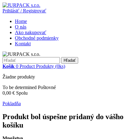
Prihlásiť / Registrovať
Home
O nás
Ako nakupovať
Obchodné podmienky
Kontakt
Hľadať
Košík
0
Product
Produkty
(0ks)
Žiadne produkty
To be determined
Poštovné
0,00 €
Spolu
Pokladňa
Produkt bol úspešne pridaný do vášho
košíku
Množstvo