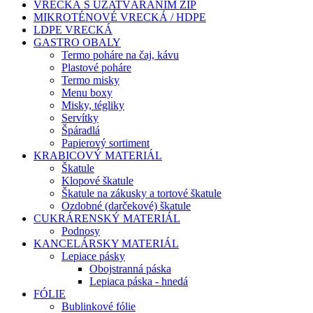
VRECKÁ S UZATVÁRANÍM ZIP
MIKROTÉNOVÉ VRECKÁ / HDPE
LDPE VRECKÁ
GASTRO OBALY
Termo poháre na čaj, kávu
Plastové poháre
Termo misky
Menu boxy
Misky, tégliky
Servítky
Špáradlá
Papierový sortiment
KRABICOVÝ MATERIÁL
Škatule
Klopové škatule
Škatule na zákusky a tortové škatule
Ozdobné (darčekové) škatule
CUKRÁRENSKÝ MATERIÁL
Podnosy
KANCELÁRSKY MATERIÁL
Lepiace pásky
Obojstranná páska
Lepiaca páska - hnedá
FÓLIE
Bublinkové fólie