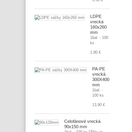
LDPE
vrecká
160x260
mm
1bal. - 100
ks
1,90 €
PA-PE
vrecká
300X400
mm
1bal. -
100 ks
13,90 €
Celofánové vrecká
90x150 mm
1bal. - 100 ks Dĺžku je