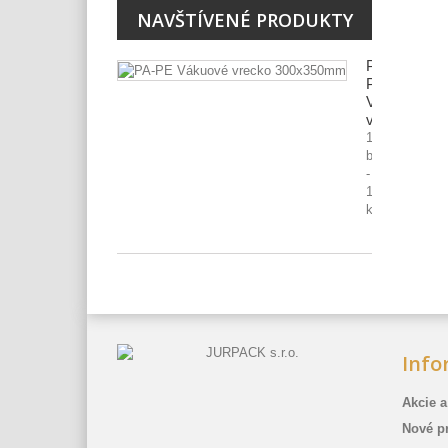
NAVŠTÍVENÉ PRODUKTY
PA-
PE
Vákuové
vrecko...
1
bal.
-
100
ks
Info
Akcie a
Nové p