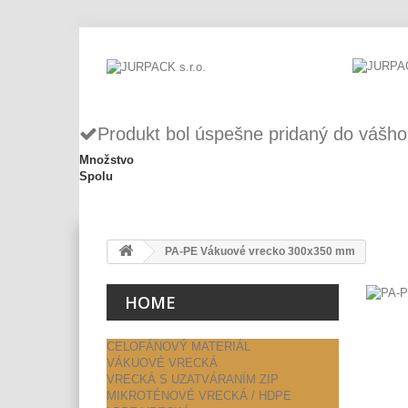
Produkt bol úspešne pridaný do vášho
Množstvo
Spolu
PA-PE Vákuové vrecko 300x350 mm
HOME
CELOFÁNOVÝ MATERIÁL
VÁKUOVÉ VRECKÁ
VRECKÁ S UZATVÁRANÍM ZIP
MIKROTÉNOVÉ VRECKÁ / HDPE