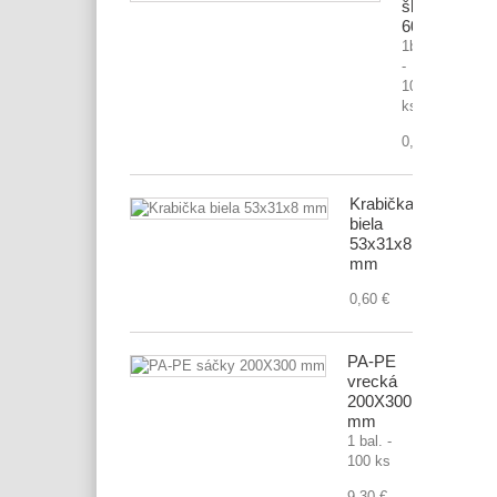
škatuľa
600x400x1
1bal.
-
10
ks
0,70 €
Krabička
biela
53x31x8
mm
0,60 €
PA-PE
vrecká
200X300
mm
1 bal. -
100 ks
9,30 €