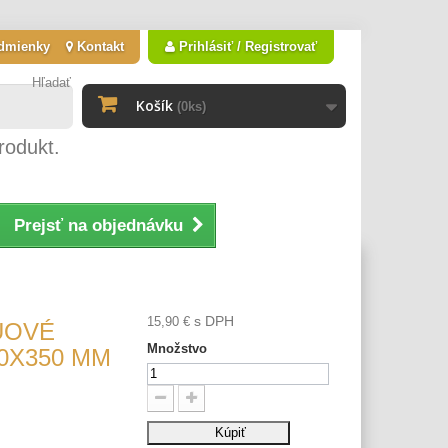
dmienky
Kontakt
Prihlásiť / Registrovať
Hľadať
Košík
(0ks)
rodukt.
Prejsť na objednávku
s DPH
15,90 €
UOVÉ
Množstvo
0X350 MM
Kúpiť