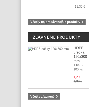
11,30 €
Všetky najpredávanejšie produkty
ZĽAVNENÉ PRODUKTY
HDPE
vrecká
120x300
mm
1 bal. -
100 ks
1,20 €
1,30 €
Všetky zľavnené