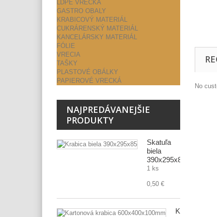
LDPE VRECKÁ
GASTRO OBALY
KRABICOVÝ MATERIÁL
CUKRÁRENSKÝ MATERIÁL
KANCELÁRSKY MATERIÁL
FÓLIE
VRECIA
RE
TAŠKY
PLASTOVÉ OBÁLKY
PAPIEROVÉ VRECKÁ
No cust
NAJPREDÁVANEJŠIE
PRODUKTY
Škatuľa
biela
390x295x85
1 ks
0,50 €
Kartónová