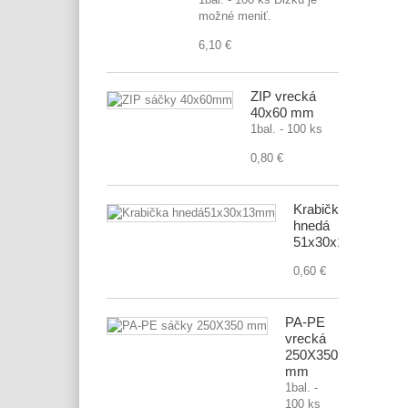
možné meniť.
6,10 €
ZIP vrecká
40x60 mm
1bal. - 100 ks
0,80 €
Krabička
hnedá
51x30x13mm
0,60 €
PA-PE
vrecká
250X350
mm
1bal. -
100 ks