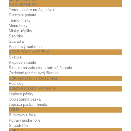
GASTRO OBALY
Termo poháre na čaj, kávu
Plastové poháre
Termo misky
Menu boxy
Misky, tégliky
Servítky
Špáradlá
Papierový sortiment
KRABICOVÝ MATERIÁL
Škatule
Klopové škatule
Škatule na zákusky a tortové škatule
Ozdobné (darčekové) škatule
CUKRÁRENSKÝ MATERIÁL
Podnosy
KANCELÁRSKY MATERIÁL
Lepiace pásky
Obojstranná páska
Lepiaca páska - hnedá
FÓLIE
Bublinkové fólie
Potravinárske fólie
Stretch fólie
VRECIA