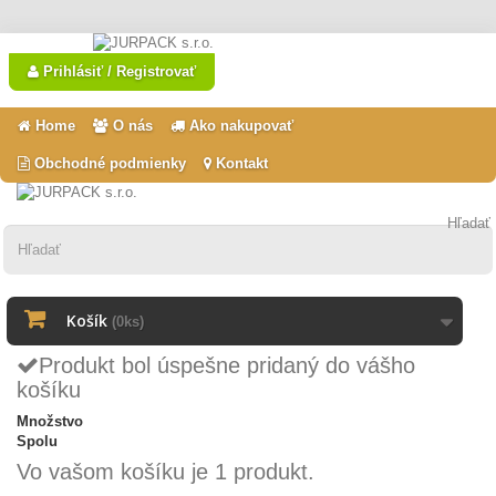
Prihlásiť / Registrovať
Home
O nás
Ako nakupovať
Obchodné podmienky
Kontakt
Hľadať
Košík
(0ks)
Produkt bol úspešne pridaný do vášho
košíku
Množstvo
Spolu
Vo vašom košíku je 1 produkt.