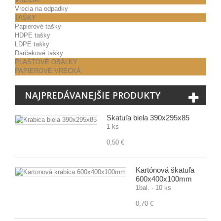
Vrecia na odpadky
TAŠKY
Papierové tašky
HDPE tašky
LDPE tašky
Darčekové tašky
PLASTOVÉ OBÁLKY
PAPIEROVÉ VRECKÁ
NAJPREDÁVANEJŠIE PRODUKTY
Škatuľa biela 390x295x85
1 ks
0,50 €
Kartónová škatuľa
600x400x100mm
1bal. - 10 ks
0,70 €