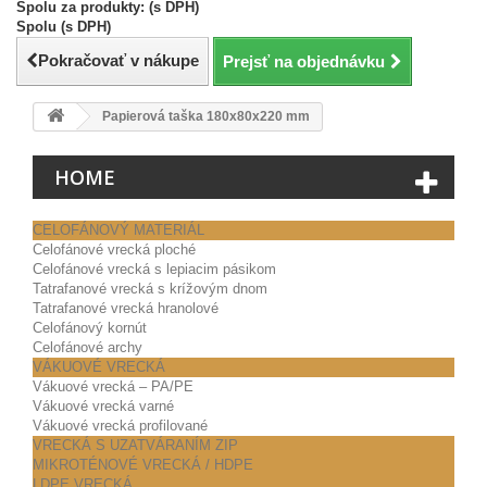
Spolu za produkty: (s DPH)
Spolu (s DPH)
Pokračovať v nákupe
Prejsť na objednávku
Papierová taška 180x80x220 mm
HOME
CELOFÁNOVÝ MATERIÁL
Celofánové vrecká ploché
Celofánové vrecká s lepiacim pásikom
Tatrafanové vrecká s krížovým dnom
Tatrafanové vrecká hranolové
Celofánový kornút
Celofánové archy
VÁKUOVÉ VRECKÁ
Vákuové vrecká – PA/PE
Vákuové vrecká varné
Vákuové vrecká profilované
VRECKÁ S UZATVÁRANÍM ZIP
MIKROTÉNOVÉ VRECKÁ / HDPE
LDPE VRECKÁ