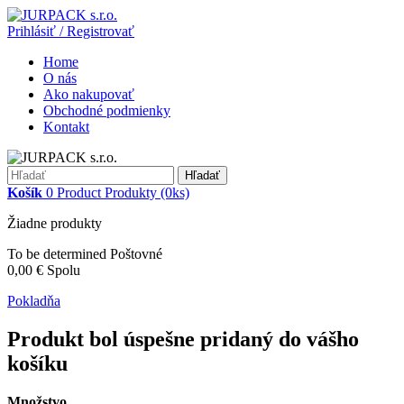
Prihlásiť / Registrovať
Home
O nás
Ako nakupovať
Obchodné podmienky
Kontakt
Hľadať
Košík
0
Product
Produkty
(0ks)
Žiadne produkty
To be determined
Poštovné
0,00 €
Spolu
Pokladňa
Produkt bol úspešne pridaný do vášho
košíku
Množstvo