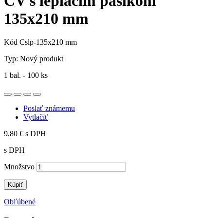
CV s lepiacim pásikom
135x210 mm
Kód
Cslp-135x210 mm
Typ:
Nový produkt
1 bal. - 100 ks
Poslať známemu
Vytlačiť
9,80 €
s DPH
s DPH
Množstvo
Kúpiť
Obľúbené