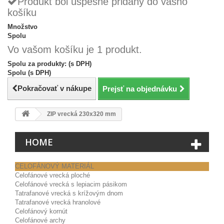
Produkt bol úspešne pridaný do vášho
košíku
Množstvo
Spolu
Vo vašom košíku je 1 produkt.
Spolu za produkty: (s DPH)
Spolu (s DPH)
Pokračovať v nákupe
Prejsť na objednávku
ZIP vrecká 230x320 mm
HOME
CELOFÁNOVÝ MATERIÁL
Celofánové vrecká ploché
Celofánové vrecká s lepiacim pásikom
Tatrafanové vrecká s krížovým dnom
Tatrafanové vrecká hranolové
Celofánový kornút
Celofánové archy