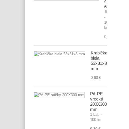
škatuľa
600x400x1
1bal.
-
10
ks
0,70 €
Krabička
biela
53x31x8
mm
0,60 €
PA-PE
vrecká
200X300
mm
1 bal. -
100 ks
9,30 €