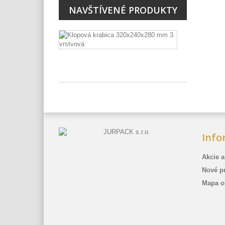
NAVŠTÍVENÉ PRODUKTY
Klopová
škatuľa...
1
ks
Info
Akcie a
Nové p
Mapa o