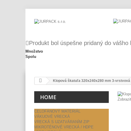
Produkt bol úspešne pridaný do vášho 
Množstvo
Spolu
Klopová škatuľa 320x240x280 mm 3-vrstvová
HOME
Zobrazi
CELOFÁNOVÝ MATERIÁL
VÁKUOVÉ VRECKÁ
VRECKÁ S UZATVÁRANÍM ZIP
MIKROTÉNOVÉ VRECKÁ / HDPE