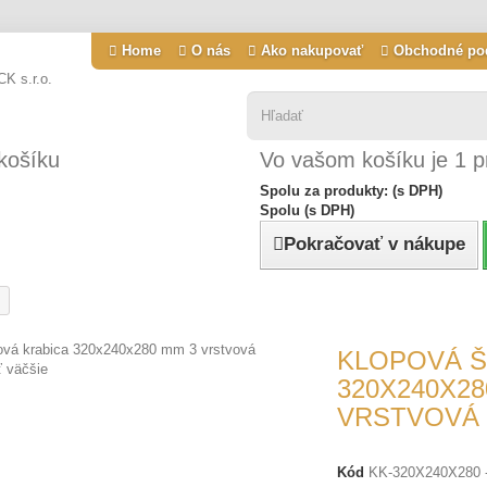
Home
O nás
Ako nakupovať
Obchodné po
košíku
Vo vašom košíku je 1 p
Spolu za produkty: (s DPH)
Spolu (s DPH)
Pokračovať v nákupe
KLOPOVÁ Š
ť väčšie
320X240X28
VRSTVOVÁ
Kód
KK-320X240X280 