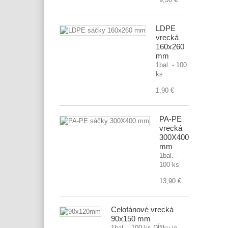
LDPE
vrecká
160x260
mm
1bal. - 100
ks
1,90 €
PA-PE
vrecká
300X400
mm
1bal. -
100 ks
13,90 €
Celofánové vrecká
90x150 mm
1bal. - 100 ks Dĺžku je