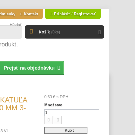
dmienky
Kontakt
Prihlásiť / Registrovať
Hľadať
Košík
(0ks)
rodukt.
Prejsť na objednávku
s DPH
0,60 €
KATUĽA
Množstvo
0 MM 3-
Kúpiť
-3 VL