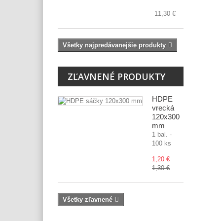
11,30 €
Všetky najpredávanejšie produkty
ZĽAVNENÉ PRODUKTY
HDPE
vrecká
120x300
mm
1 bal. -
100 ks
1,20 €
1,30 €
Všetky zľavnené