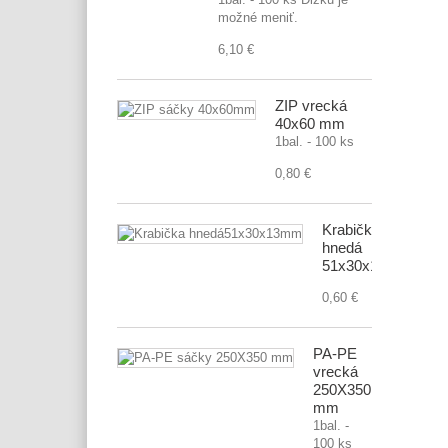
možné meniť.
6,10 €
ZIP vrecká
40x60 mm
1bal. - 100 ks
0,80 €
Krabička
hnedá
51x30x13mm
0,60 €
PA-PE
vrecká
250X350
mm
1bal. -
100 ks