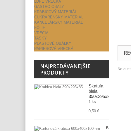
LDPE VRECKÁ
GASTRO OBALY
KRABICOVÝ MATERIÁL
CUKRÁRENSKÝ MATERIÁL
KANCELÁRSKY MATERIÁL
FÓLIE
VRECIA
TAŠKY
PLASTOVÉ OBÁLKY
PAPIEROVÉ VRECKÁ
RE
NAJPREDÁVANEJŠIE
No cust
PRODUKTY
Škatuľa
biela
390x295x85
1 ks
0,50 €
Kartónová