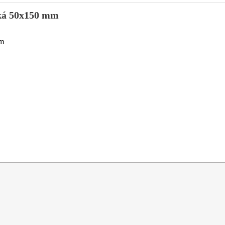
cká 50x150 mm
m