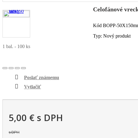
Celofánové vre
Kód
BOPP-50X150m
Typ:
Nový produkt
1 bal. - 100 ks
Poslať známemu
Vytlačiť
5,00 €
s DPH
s DPH