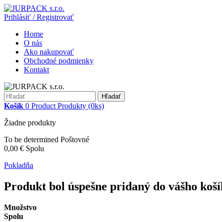
Prihlásiť / Registrovať
Home
O nás
Ako nakupovať
Obchodné podmienky
Kontakt
Hľadať
Košík
0
Product
Produkty
(0ks)
Žiadne produkty
To be determined
Poštovné
0,00 €
Spolu
Pokladňa
Produkt bol úspešne pridaný do vášho koš
Množstvo
Spolu