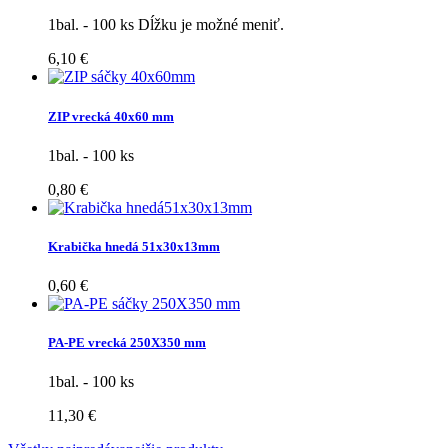
1bal. - 100 ks Dĺžku je možné meniť.
6,10 €
ZIP vrecká 40x60 mm
1bal. - 100 ks
0,80 €
Krabička hnedá 51x30x13mm
0,60 €
PA-PE vrecká 250X350 mm
1bal. - 100 ks
11,30 €