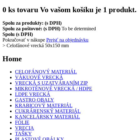
0
ks tovaru
Vo vašom košíku je 1 produkt.
Spolu za produkty: (s DPH)
Spolu za poštovné: (s DPH)
To be determined
Spolu (s DPH)
Pokračovať v nákupe
Prejsť na objednávku
>
Celofánové vrecká 50x150 mm
Home
CELOFÁNOVÝ MATERIÁL
VÁKUOVÉ VRECKÁ
VRECKÁ S UZATVÁRANÍM ZIP
MIKROTÉNOVÉ VRECKÁ / HDPE
LDPE VRECKÁ
GASTRO OBALY
KRABICOVÝ MATERIÁL
CUKRÁRENSKÝ MATERIÁL
KANCELÁRSKY MATERIÁL
FÓLIE
VRECIA
TAŠKY
PLASTOVÉ OBÁLKY