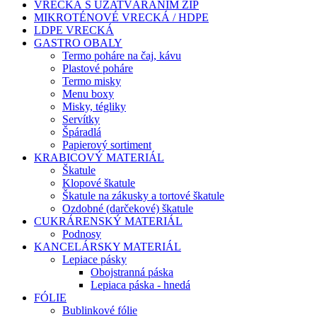
VRECKÁ S UZATVÁRANÍM ZIP
MIKROTÉNOVÉ VRECKÁ / HDPE
LDPE VRECKÁ
GASTRO OBALY
Termo poháre na čaj, kávu
Plastové poháre
Termo misky
Menu boxy
Misky, tégliky
Servítky
Špáradlá
Papierový sortiment
KRABICOVÝ MATERIÁL
Škatule
Klopové škatule
Škatule na zákusky a tortové škatule
Ozdobné (darčekové) škatule
CUKRÁRENSKÝ MATERIÁL
Podnosy
KANCELÁRSKY MATERIÁL
Lepiace pásky
Obojstranná páska
Lepiaca páska - hnedá
FÓLIE
Bublinkové fólie