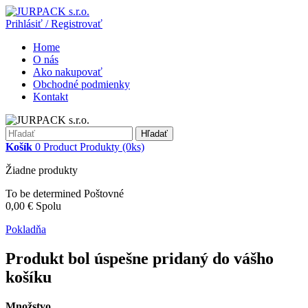
Prihlásiť / Registrovať
Home
O nás
Ako nakupovať
Obchodné podmienky
Kontakt
Hľadať
Košík
0
Product
Produkty
(0ks)
Žiadne produkty
To be determined
Poštovné
0,00 €
Spolu
Pokladňa
Produkt bol úspešne pridaný do vášho
košíku
Množstvo