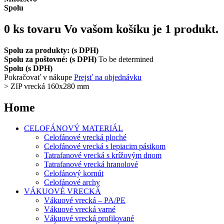
Spolu
0
ks tovaru
Vo vašom košíku je 1 produkt.
Spolu za produkty: (s DPH)
Spolu za poštovné: (s DPH)
To be determined
Spolu (s DPH)
Pokračovať v nákupe
Prejsť na objednávku
>
ZIP vrecká 160x280 mm
Home
CELOFÁNOVÝ MATERIÁL
Celofánové vrecká ploché
Celofánové vrecká s lepiacim pásikom
Tatrafanové vrecká s krížovým dnom
Tatrafanové vrecká hranolové
Celofánový kornút
Celofánové archy
VÁKUOVÉ VRECKÁ
Vákuové vrecká – PA/PE
Vákuové vrecká varné
Vákuové vrecká profilované