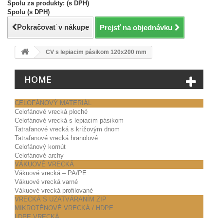
Spolu za produkty: (s DPH)
Spolu (s DPH)
Pokračovať v nákupe
Prejsť na objednávku
CV s lepiacim pásikom 120x200 mm
HOME
CELOFÁNOVÝ MATERIÁL
Celofánové vrecká ploché
Celofánové vrecká s lepiacim pásikom
Tatrafanové vrecká s krížovým dnom
Tatrafanové vrecká hranolové
Celofánový kornút
Celofánové archy
VÁKUOVÉ VRECKÁ
Vákuové vrecká – PA/PE
Vákuové vrecká varné
Vákuové vrecká profilované
VRECKÁ S UZATVÁRANÍM ZIP
MIKROTÉNOVÉ VRECKÁ / HDPE
LDPE VRECKÁ