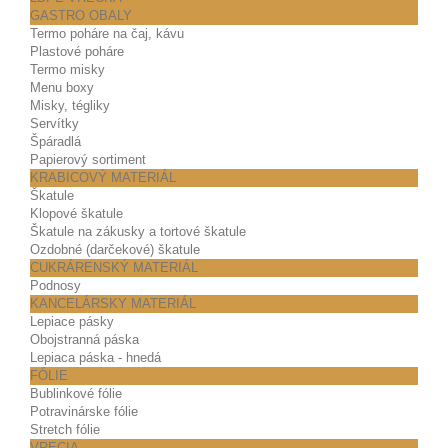
GASTRO OBALY
Termo poháre na čaj, kávu
Plastové poháre
Termo misky
Menu boxy
Misky, tégliky
Servítky
Špáradlá
Papierový sortiment
KRABICOVÝ MATERIÁL
Škatule
Klopové škatule
Škatule na zákusky a tortové škatule
Ozdobné (darčekové) škatule
CUKRÁRENSKÝ MATERIÁL
Podnosy
KANCELÁRSKY MATERIÁL
Lepiace pásky
Obojstranná páska
Lepiaca páska - hnedá
FÓLIE
Bublinkové fólie
Potravinárske fólie
Stretch fólie
VRECIA