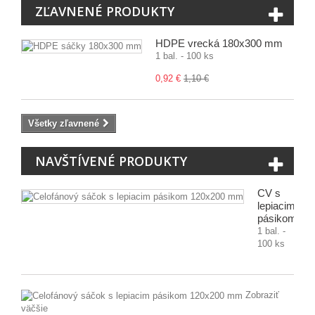
ZĽAVNENÉ PRODUKTY
HDPE vrecká 180x300 mm
1 bal. - 100 ks
0,92 €
1,10 €
Všetky zľavnené
NAVŠTÍVENÉ PRODUKTY
CV s
lepiacim
pásikom...
1 bal. -
100 ks
Zobraziť
väčšie