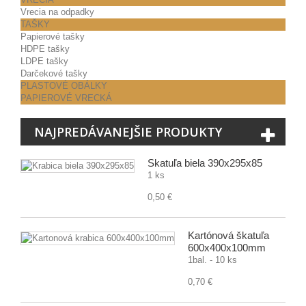
Vrecia na odpadky
TAŠKY
Papierové tašky
HDPE tašky
LDPE tašky
Darčekové tašky
PLASTOVÉ OBÁLKY
PAPIEROVÉ VRECKÁ
NAJPREDÁVANEJŠIE PRODUKTY
Škatuľa biela 390x295x85
1 ks
0,50 €
Kartónová škatuľa
600x400x100mm
1bal. - 10 ks
0,70 €