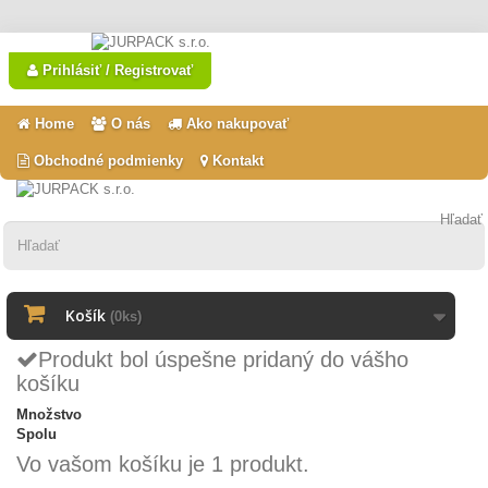
Prihlásiť / Registrovať
Home
O nás
Ako nakupovať
Obchodné podmienky
Kontakt
Hľadať
Košík
(0ks)
Produkt bol úspešne pridaný do vášho
košíku
Množstvo
Spolu
Vo vašom košíku je 1 produkt.