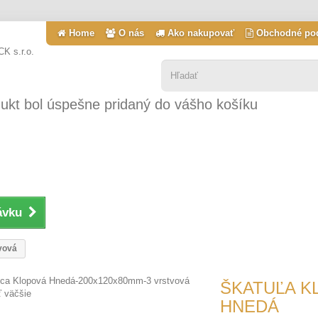
Home
O nás
Ako nakupovať
Obchodné po
ukt bol úspešne pridaný do vášho košíku
ávku
vová
ŠKATUĽA K
ť väčšie
HNEDÁ