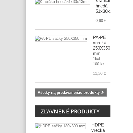
Krabička
hnedá
51x30x13mm
0,60 €
PA-PE
vrecká
250X350
mm
1bal. -
100 ks
11,30 €
Všetky najpredávanejšie produkty
ZĽAVNENÉ PRODUKTY
HDPE
vrecká