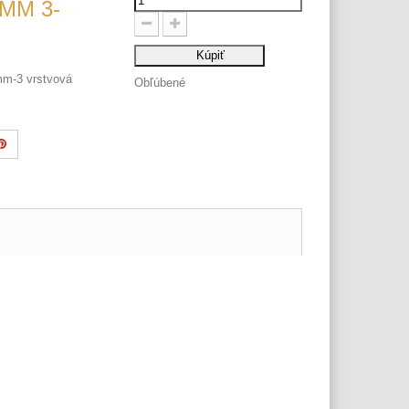
MM 3-
Kúpiť
m-3 vrstvová
Obľúbené