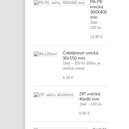
PA-PE
vrecká
300X400
mm
1bal. -
100 ks
13,90 €
Celofánové vrecká
90x150 mm
1bal. - 100 ks Dĺžku je
možné meniť.
6,10 €
ZIP vrecká
40x60 mm
1bal. - 100 ks
0,80 €