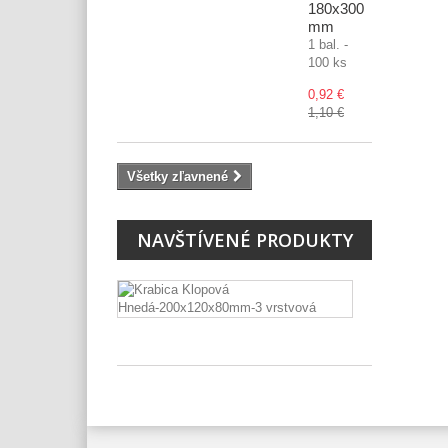
180x300
mm
1 bal. -
100 ks
0,92 €
1,10 €
Všetky zľavnené
NAVŠTÍVENÉ PRODUKTY
Škatuľa
klopová
hnedá...