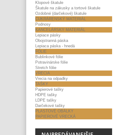
Klopové škatule
Škatule na zákusky a tortové škatule
Ozdobné (darčekové) škatule
CUKRÁRENSKÝ MATERIÁL
Podnosy
KANCELÁRSKY MATERIÁL
Lepiace pásky
Obojstranná páska
Lepiaca páska - hnedá
FÓLIE
Bublinkové fólie
Potravinárske fólie
Stretch fólie
VRECIA
Vrecia na odpadky
TAŠKY
Papierové tašky
HDPE tašky
LDPE tašky
Darčekové tašky
PLASTOVÉ OBÁLKY
PAPIEROVÉ VRECKÁ
NAJPREDÁVANEJŠIE