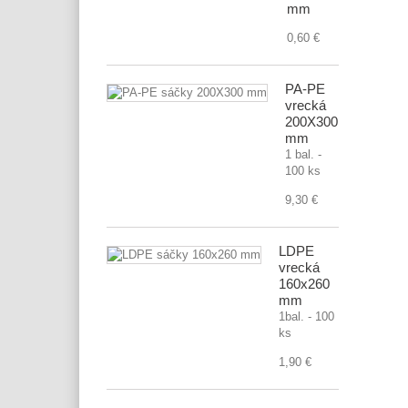
mm
0,60 €
PA-PE
vrecká
200X300
mm
1 bal. -
100 ks
9,30 €
LDPE
vrecká
160x260
mm
1bal. - 100
ks
1,90 €