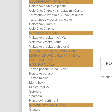
CELOFÁNOVÝ MATERIÁL
Celofánové vrecká ploché
Celofánové vrecká s lepiacim pásikom
Tatrafanové vrecká s krížovým dnom
Tatrafanové vrecká hranolové
Celofánový kornút
Celofánové archy
VÁKUOVÉ VRECKÁ
Vákuové vrecká – PA/PE
Vákuové vrecká varné
Vákuové vrecká profilované
VRECKÁ S UZATVÁRANÍM ZIP
MIKROTÉNOVÉ VRECKÁ / HDPE
LDPE VRECKÁ
RE
GASTRO OBALY
Termo poháre na čaj, kávu
Plastové poháre
No cust
Termo misky
Menu boxy
Misky, tégliky
Servítky
Špáradlá
Papierový sortiment
KRABICOVÝ MATERIÁL
Škatule