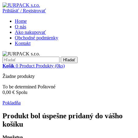
Prihlásiť / Registrovať
Home
O nás
Ako nakupovať
Obchodné podmienky
Kontakt
Hľadať
Košík
0
Product
Produkty
(0ks)
Žiadne produkty
To be determined
Poštovné
0,00 €
Spolu
Pokladňa
Produkt bol úspešne pridaný do vášho
košíku
Množstvo