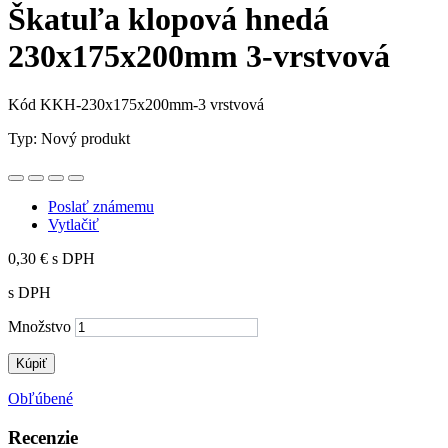
Škatuľa klopová hnedá
230x175x200mm 3-vrstvová
Kód
KKH-230x175x200mm-3 vrstvová
Typ:
Nový produkt
Poslať známemu
Vytlačiť
0,30 €
s DPH
s DPH
Množstvo
Kúpiť
Obľúbené
Recenzie