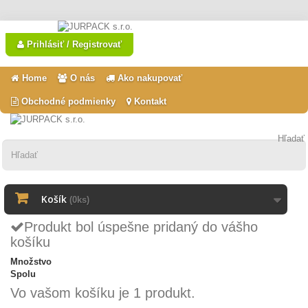
Prihlásiť / Registrovať
Home
O nás
Ako nakupovať
Obchodné podmienky
Kontakt
Hľadať
Košík
(0ks)
Produkt bol úspešne pridaný do vášho
košíku
Množstvo
Spolu
Vo vašom košíku je 1 produkt.