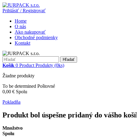
Prihlásiť / Registrovať
Home
O nás
Ako nakupovať
Obchodné podmienky
Kontakt
Hľadať
Košík
0
Product
Produkty
(0ks)
Žiadne produkty
To be determined
Poštovné
0,00 €
Spolu
Pokladňa
Produkt bol úspešne pridaný do vášho koš
Množstvo
Spolu