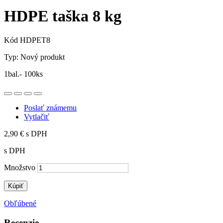
HDPE taška 8 kg
Kód
HDPET8
Typ:
Nový produkt
1bal.- 100ks
Poslať známemu
Vytlačiť
2,90 €
s DPH
s DPH
Množstvo
Kúpiť
Obľúbené
Recenzie