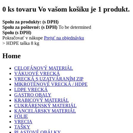
0
ks tovaru
Vo vašom košíku je 1 produkt.
Spolu za produkty: (s DPH)
Spolu za poštovné: (s DPH)
To be determined
Spolu (s DPH)
Pokračovať v nákupe
Prejsť na objednávku
>
HDPE taška 8 kg
Home
CELOFÁNOVÝ MATERIÁL
VÁKUOVÉ VRECKÁ
VRECKÁ S UZATVÁRANÍM ZIP
MIKROTÉNOVÉ VRECKÁ / HDPE
LDPE VRECKÁ
GASTRO OBALY
KRABICOVÝ MATERIÁL
CUKRÁRENSKÝ MATERIÁL
KANCELÁRSKY MATERIÁL
FÓLIE
VRECIA
TAŠKY
PLASTOVÉ OBÁLKY