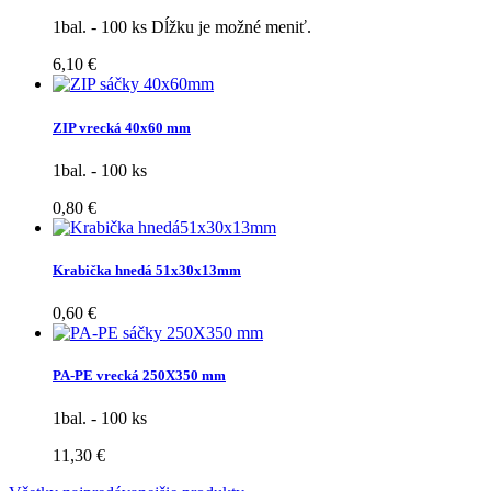
1bal. - 100 ks Dĺžku je možné meniť.
6,10 €
ZIP vrecká 40x60 mm
1bal. - 100 ks
0,80 €
Krabička hnedá 51x30x13mm
0,60 €
PA-PE vrecká 250X350 mm
1bal. - 100 ks
11,30 €