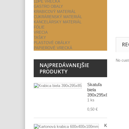
LDPE VRECKÁ
GASTRO OBALY
KRABICOVÝ MATERIÁL
CUKRÁRENSKÝ MATERIÁL
KANCELÁRSKY MATERIÁL
FÓLIE
VRECIA
TAŠKY
PLASTOVÉ OBÁLKY
RE
PAPIEROVÉ VRECKÁ
No cust
NAJPREDÁVANEJŠIE
PRODUKTY
Škatuľa
biela
390x295x85
1 ks
0,50 €
Kartónová