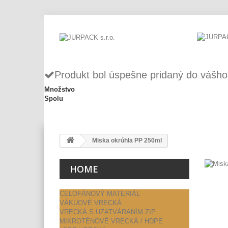
Produkt bol úspešne pridaný do vášho
Množstvo
Spolu
Miska okrúhla PP 250ml
HOME
CELOFÁNOVÝ MATERIÁL
VÁKUOVÉ VRECKÁ
VRECKÁ S UZATVÁRANÍM ZIP
MIKROTÉNOVÉ VRECKÁ / HDPE