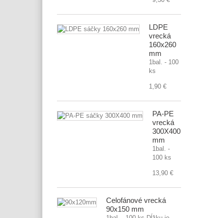
LDPE
vrecká
160x260
mm
1bal. - 100
ks
1,90 €
PA-PE
vrecká
300X400
mm
1bal. -
100 ks
13,90 €
Celofánové vrecká
90x150 mm
1bal. - 100 ks Dĺžku je