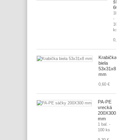
škatuľa
600x400x1
1bal.
-
10
ks
0,70 €
Krabička
biela
53x31x8
mm
0,60 €
PA-PE
vrecká
200X300
mm
1 bal. -
100 ks
9,30 €