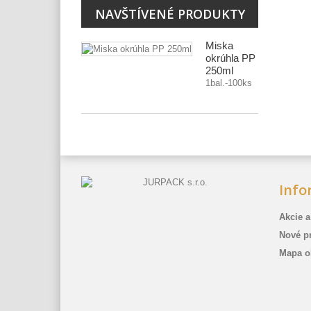
NAVŠTÍVENÉ PRODUKTY
Miska
okrúhla PP
250ml
1bal.-100ks
Info
Akcie a
Nové p
Mapa o