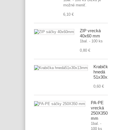
možné meniť.
6,10 €
ZIP vrecká
40x60 mm
1bal. - 100 ks
0,80 €
Krabička
hnedá
51x30x13mm
0,60 €
PA-PE
vrecká
250X350
mm
1bal. -
100 ks