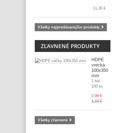
11,30 €
Všetky najpredávanejšie produkty
ZĽAVNENÉ PRODUKTY
HDPE
vrecká
100x350
mm
1 bal. -
100 ks
0,99 €
1,10 €
Všetky zľavnené