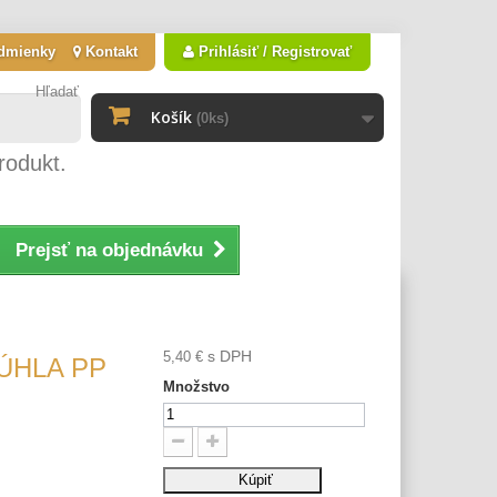
dmienky
Kontakt
Prihlásiť / Registrovať
Hľadať
Košík
(0ks)
rodukt.
Prejsť na objednávku
s DPH
5,40 €
ÚHLA PP
Množstvo
Kúpiť